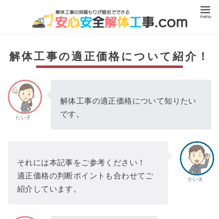
コ
ン
テ
ン
解体工事の適正価格について紹介！
ツ
へ
移
動
解体工事の適正価格について知りたい
です。
たい子
それには本記事をご参考ください！
適正価格の判断ポイントも合わせてご
かい太
紹介しています。